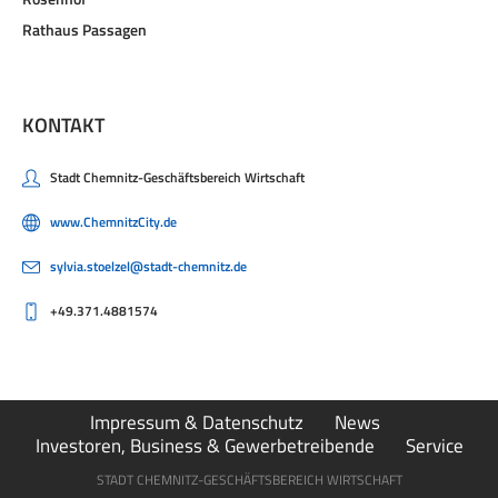
Rathaus Passagen
KONTAKT
Stadt Chemnitz-Geschäftsbereich Wirtschaft
www.ChemnitzCity.de
sylvia.stoelzel@stadt-chemnitz.de
+49.371.4881574
Impressum & Datenschutz
News
Investoren, Business & Gewerbetreibende
Service
STADT CHEMNITZ-GESCHÄFTSBEREICH WIRTSCHAFT