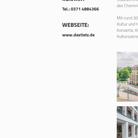
des Chemni
Tel.: 0371 4884366
Mit rund 30
Kultur und 
WEBSEITE:
Konzerte, K
www.dastietz.de
Kulturszene