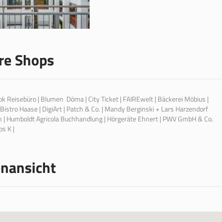
re Shops
 Reisebüro | Blumen Döma | City Ticket | FAIREwelt | Bäckerei Möbius |
-Bistro Haase | DigiArt | Patch & Co. | Mandy Berginski + Lars Harzendorf
n | Humboldt Agricola Buchhandlung | Hörgeräte Ehnert | PWV GmbH & Co.
s K |
enansicht