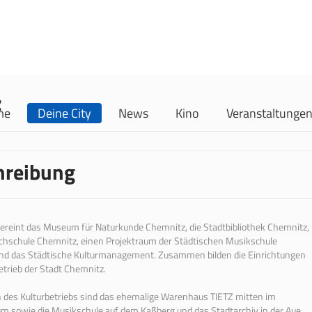
z
me
Deine City
News
Kino
Veranstaltunge
hreibung
ereint das Museum für Naturkunde Chemnitz, die Stadtbibliothek Chemnitz,
chschule Chemnitz, einen Projektraum der Städtischen Musikschule
nd das Städtische Kulturmanagement. Zusammen bilden die Einrichtungen
etrieb der Stadt Chemnitz.
 des Kulturbetriebs sind das ehemalige Warenhaus TIETZ mitten im
m sowie die Musikschule auf dem Kaßberg und das Stadtarchiv in der Aue