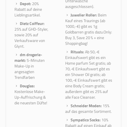
Unterwäsche
Depot:
20%
ausgeschlossen).
Rabatt auf deine
Lieblingsartikel.
Juwelier Roller:
Beim
Kauf eines Traurings (ab
Dietz Coiffeur:
1000,-€) gibt es 1g
25% auf GHD-Styler,
Goldbarren gratis dazu.Only:
sowie 20% auf
Buy 3, Save 20 % + eine
Verkaufsware von
Shoppingbag!
Glynt.
Rituals:
Ab 50,-€
dm drogerie-
Einkaufswert gibt es ein
markt:
5-Minuten
Home parfum Set gratis; ab
Make-Up in
70,-€ Einkaufswert gibt es
angesagten
ein Shower Oil gratis; ab
Trendfarben
100,-€ Einkaufswert gibt es
Douglas:
eine Body Cream gratis;
Kostenlose Make-
außerdem gibt es 25% auf
Up-Auffrischung &
alle Face Cleanser.
die neuesten Düfte!
Schneider Moden:
15%
auf das gesamte Sortiment.
Sympatico Socks:
10%
Rabatt auf einen Einkauf ab