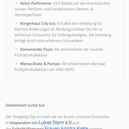
Adam Parfümerie:
15 % Rabatt auf alle orientalischen
Unisex-Parfüms und französischen Damen- &
Herrenparfüms!
Bürgerhaus City e.V.:
Erhaltet eine Anleitung für
kleinere Änderungen an Kleidungsstücken bis hin zu
einfachen Entwürfen für Selbstgefertigtes. Die Anleitung
erfolgt durch eine erfahrene Schneiderin.
Damenmode Style:
Wir präsentieren die neueste
Frühjahrskollektion.
Menza Boots & Pumps:
Wir präsentieren die neue
Frühjahrskollektion von SKECHERS.
Gemeinsam Gutes tun
Der Shopping Day ist mehr als ein Event rund ums Einkaufen.
Lukas
Stern
e.V.
In
Kooperation mit
und
Frauen kontra Krebs
der
Selbsthilfegruppe
werden