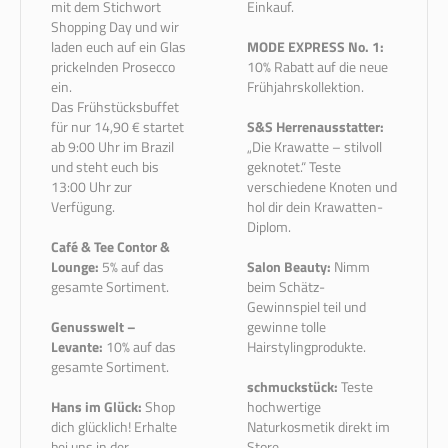
mit dem Stichwort
Einkauf.
Shopping Day und wir
laden euch auf ein Glas
MODE EXPRESS No. 1:
prickelnden Prosecco
10% Rabatt auf die neue
ein.
Frühjahrskollektion.
Das Frühstücksbuffet
für nur 14,90 € startet
S&S Herrenausstatter:
ab 9:00 Uhr im Brazil
„Die Krawatte – stilvoll
und steht euch bis
geknotet.“ Teste
13:00 Uhr zur
verschiedene Knoten und
Verfügung.
hol dir dein Krawatten-
Diplom.
Café & Tee Contor &
Lounge:
5% auf das
Salon Beauty:
Nimm
gesamte Sortiment.
beim Schätz-
Gewinnspiel teil und
Genusswelt –
gewinne tolle
Levante:
10% auf das
Hairstylingprodukte.
gesamte Sortiment.
schmuckstück:
Teste
Hans im Glück:
Shop
hochwertige
dich glücklich! Erhalte
Naturkosmetik direkt im
bei uns in der
Store.