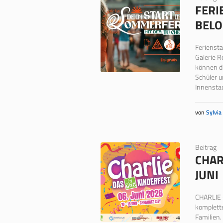
FERI
ELOH
Feriensta
Galerie R
können di
Schüler u
Innenstad
von
Sylvia
Beitrag
CHAR
JUNI
CHARLIE –
komplette
Familien.