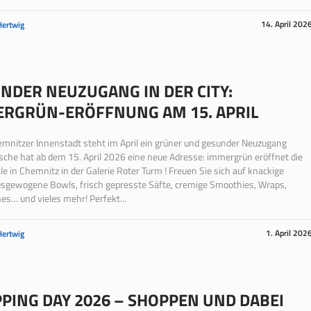
14. April 202
Hertwig
NDER NEUZUGANG IN DER CITY:
RGRÜN-ERÖFFNUNG AM 15. APRIL
emnitzer Innenstadt steht im April ein grüner und gesunder Neuzugang
ische hat ab dem 15. April 2026 eine neue Adresse: immergrün eröffnet die
iale in Chemnitz in der Galerie Roter Turm ! Freuen Sie sich auf knackige
usgewogene Bowls, frisch gepresste Säfte, cremige Smoothies, Wraps,
s… und vieles mehr! Perfekt...
1. April 202
Hertwig
PING DAY 2026 – SHOPPEN UND DABEI