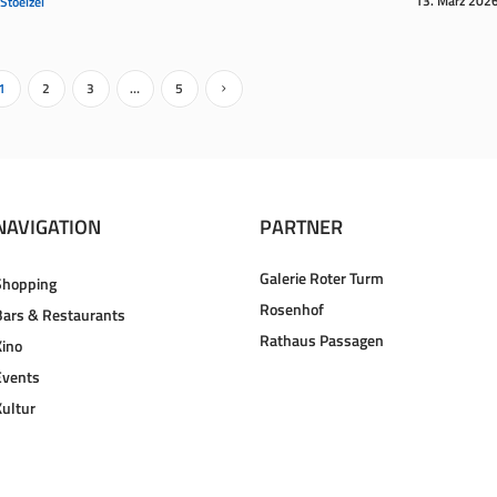
13. März 202
 Stoelzel
1
2
3
…
5
NAVIGATION
PARTNER
Galerie Roter Turm
Shopping
Rosenhof
Bars & Restaurants
Rathaus Passagen
Kino
Events
Kultur