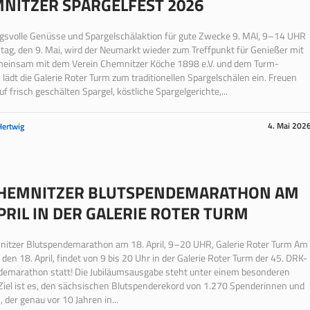
NITZER SPARGELFEST 2026
svolle Genüsse und Spargelschälaktion für gute Zwecke 9. MAI, 9–14 UHR
g, den 9. Mai, wird der Neumarkt wieder zum Treffpunkt für Genießer mit
meinsam mit dem Verein Chemnitzer Köche 1898 e.V. und dem Turm-
lädt die Galerie Roter Turm zum traditionellen Spargelschälen ein. Freuen
uf frisch geschälten Spargel, köstliche Spargelgerichte,...
4. Mai 202
Hertwig
CHEMNITZER BLUTSPENDEMARATHON AM
APRIL IN DER GALERIE ROTER TURM
nitzer Blutspendemarathon am 18. April, 9–20 UHR, Galerie Roter Turm Am
den 18. April, findet von 9 bis 20 Uhr in der Galerie Roter Turm der 45. DRK-
demarathon statt! Die Jubiläumsausgabe steht unter einem besonderen
Ziel ist es, den sächsischen Blutspenderekord von 1.270 Spenderinnen und
 der genau vor 10 Jahren in...