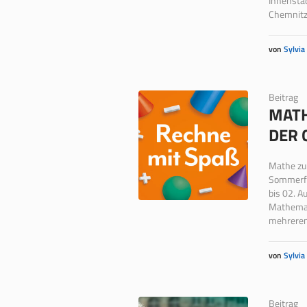
Innenstad
Chemnitz.
von
Sylvia
Beitrag
MATH
DER 
Mathe zu
Sommerfer
bis 02. A
Mathemati
mehreren
von
Sylvia
Beitrag