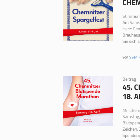
CHEM
Stimmung
Am Samsta
Herz: Ge
Brauhaus 
Sie sich a
von
Sven 
Beitrag
45. 
18. 
45. Chem
Samstag, 
Blutspen
Zeichen: 
Spendern,