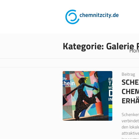
Kategorie:
Galerie
Ho
Beitrag
SCHE
CHEM
ERHÄ
Schenken,
verbindet
den lokal
attraktiv