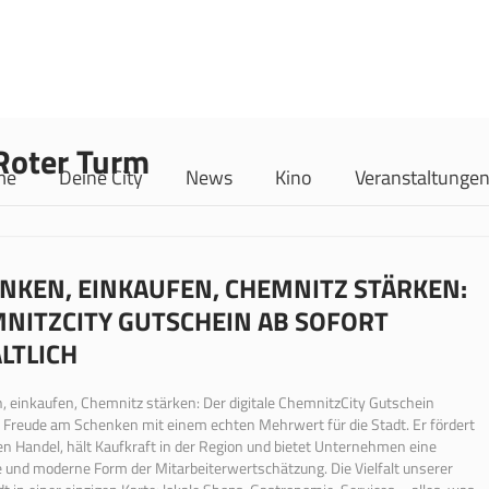
 Roter Turm
me
Deine City
News
Kino
Veranstaltunge
NKEN, EINKAUFEN, CHEMNITZ STÄRKEN:
NITZCITY GUTSCHEIN AB SOFORT
LTLICH
 einkaufen, Chemnitz stärken: Der digitale ChemnitzCity Gutschein
 Freude am Schenken mit einem echten Mehrwert für die Stadt. Er fördert
en Handel, hält Kaufkraft in der Region und bietet Unternehmen eine
e und moderne Form der Mitarbeiterwertschätzung. Die Vielfalt unserer