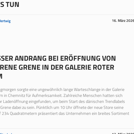
S TUN
16. März 202
Hertwig
SER ANDRANG BEI ERÖFFNUNG VON S
ENE GRENE IN DER GALERIE ROTER T
M
gmorgen sorgte eine ungewöhnlich lange Warteschlange in der Galerie
rm in Chemnitz für Aufmerksamkeit. Zahlreiche Menschen hatten sich
or Ladenöffnung eingefunden, um beim Start des dänischen Trendlabels
Grene dabei zu sein. Pünktlich um 10 Uhr öffnete der neue Store seine
uf 234 Quadratmetern präsentiert das Unternehmen ein breites Sortiment