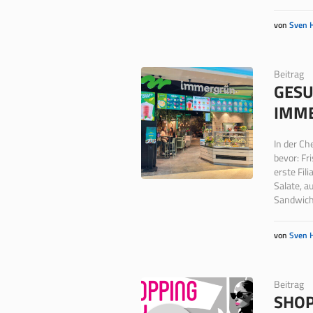
von
Sven 
Beitrag
GESU
IMME
In der Ch
bevor: Fr
erste Fil
Salate, a
Sandwiche
von
Sven 
Beitrag
SHOP