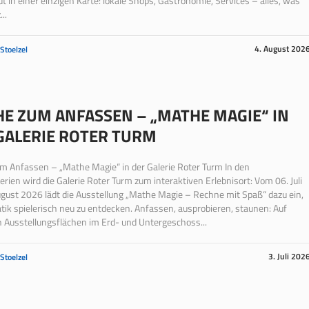
t in einer einzigen Karte: lokale Shops, Gastronomie, Services – alles, was
..
4. August 202
 Stoelzel
E ZUM ANFASSEN – „MATHE MAGIE“ IN
GALERIE ROTER TURM
m Anfassen – „Mathe Magie“ in der Galerie Roter Turm In den
ien wird die Galerie Roter Turm zum interaktiven Erlebnisort: Vom 06. Juli
ugust 2026 lädt die Ausstellung „Mathe Magie – Rechne mit Spaß“ dazu ein,
k spielerisch neu zu entdecken. Anfassen, ausprobieren, staunen: Auf
 Ausstellungsflächen im Erd- und Untergeschoss...
3. Juli 202
 Stoelzel