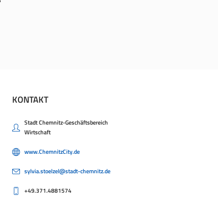
6
KONTAKT
Stadt Chemnitz-Geschäftsbereich
Wirtschaft
www.ChemnitzCity.de
sylvia.stoelzel@stadt-chemnitz.de
+49.371.4881574