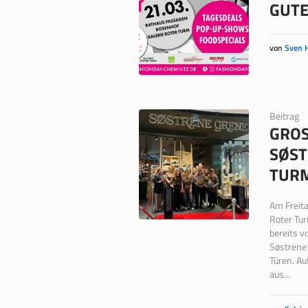
GUTE
von
Sven 
Beitrag
GROS
ØSTR
UR
Am Freita
Roter Tu
bereits v
Søstrene 
Türen. A
aus...