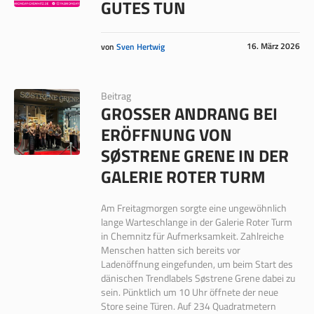
GUTES TUN
16. März 2026
von
Sven Hertwig
Beitrag
GROSSER ANDRANG BEI E
RÖFFNUNG VON S
ØSTRENE GRENE IN DER G
ALERIE ROTER TURM
Am Freitagmorgen sorgte eine ungewöhnlich
lange Warteschlange in der Galerie Roter Turm
in Chemnitz für Aufmerksamkeit. Zahlreiche
Menschen hatten sich bereits vor
Ladenöffnung eingefunden, um beim Start des
dänischen Trendlabels Søstrene Grene dabei zu
sein. Pünktlich um 10 Uhr öffnete der neue
Store seine Türen. Auf 234 Quadratmetern