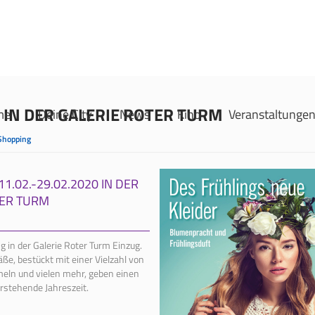
IN DER GALERIE ROTER TURM
me
Deine City
News
Kino
Veranstaltunge
Shopping
.02.-29.02.2020 IN DER
TER TURM
 in der Galerie Roter Turm Einzug.
äße, bestückt mit einer Vielzahl von
meln und vielen mehr, geben einen
rstehende Jahreszeit.