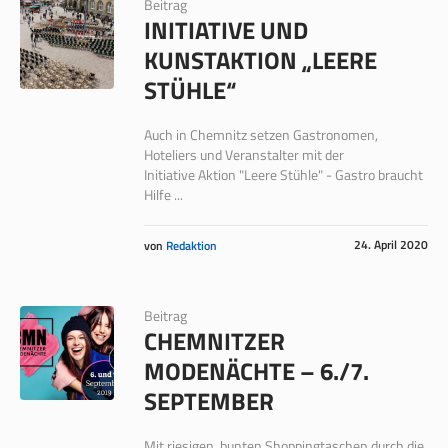
Beitrag
INITIATIVE UND
KUNSTAKTION „LEERE
STÜHLE“
Auch in Chemnitz setzen Gastronomen,
Hoteliers und Veranstalter mit der
Initiative Aktion "Leere Stühle" - Gastro braucht
Hilfe ...
24. April 2020
von
Redaktion
Beitrag
CHEMNITZER
MODENÄCHTE – 6./7.
SEPTEMBER
Mit riesigen, bunten Shoppingtaschen durch die