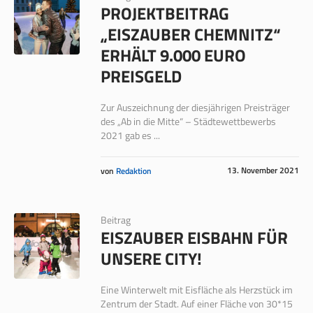
PROJEKTBEITRAG
„EISZAUBER CHEMNITZ“
ERHÄLT 9.000 EURO
PREISGELD
Zur Auszeichnung der diesjährigen Preisträger
des „Ab in die Mitte“ – Städtewettbewerbs
2021 gab es ...
13. November 2021
von
Redaktion
Beitrag
EISZAUBER EISBAHN FÜR
UNSERE CITY!
Eine Winterwelt mit Eisfläche als Herzstück im
Zentrum der Stadt. Auf einer Fläche von 30*15