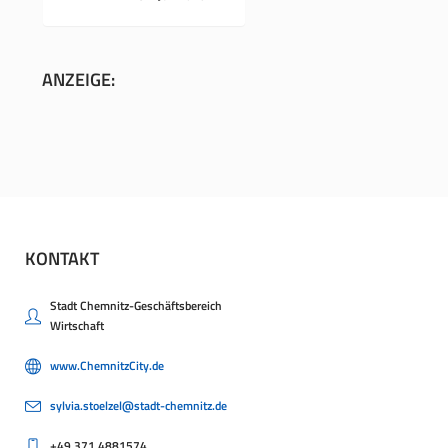
ANZEIGE:
KONTAKT
Stadt Chemnitz-Geschäftsbereich
Wirtschaft
www.ChemnitzCity.de
sylvia.stoelzel@stadt-chemnitz.de
+49.371.4881574