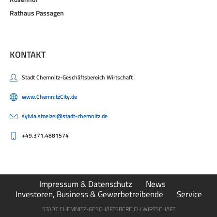
Rathaus Passagen
KONTAKT
Stadt Chemnitz-Geschäftsbereich Wirtschaft
www.ChemnitzCity.de
sylvia.stoelzel@stadt-chemnitz.de
+49.371.4881574
Impressum & Datenschutz
News
Investoren, Business & Gewerbetreibende
Service
STADT CHEMNITZ-GESCHÄFTSBEREICH WIRTSCHAFT