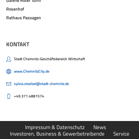
Galerie Roter Turm
Rosenhof
Rathaus Passagen
KONTAKT
Stadt Chemnitz-Geschäftsbereich Wirtschaft
www.ChemnitzCity.de
sylvia.stoelzel@stadt-chemnitz.de
+49.371.4881574
Impressum & Datenschutz
News
Investoren, Business & Gewerbetreibende
Service