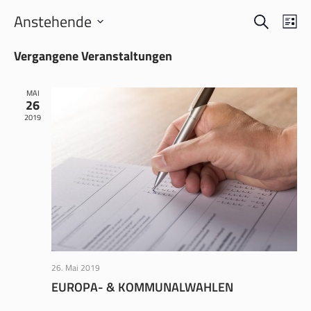
SUCHE
VERANS
VER
Anstehende
LI
ANS
SUCHE
Datum
NAV
Vergangene Veranstaltungen
wählen.
UND
ANSICH
MAI
NAVIGA
26
2019
26. Mai 2019
EUROPA- & KOMMUNALWAHLEN