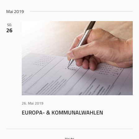
ANS
SUCHE
Datum
NAV
wählen.
Mai 2019
UND
ANSICH
SO.
26
NAVIGA
26. Mai 2019
EUROPA- & KOMMUNALWAHLEN
Heute