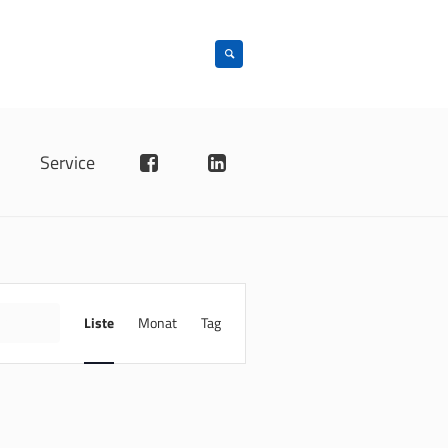
n
Service
VERANSTALTUNG
ANSICHTEN-
INDE
Liste
Monat
Tag
NAVIGATION