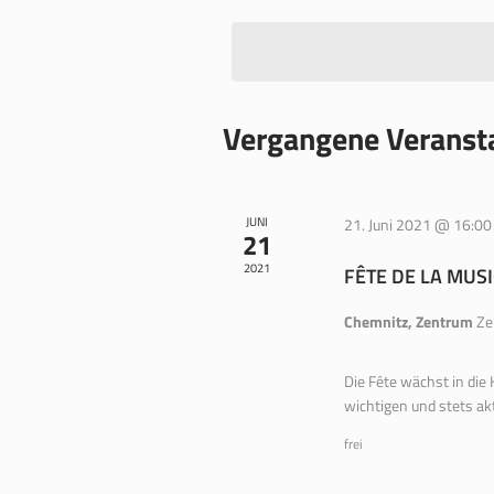
wählen.
Vergangene Veranst
JUNI
21. Juni 2021 @ 16:00
21
2021
FÊTE DE LA MUS
Chemnitz, Zentrum
Ze
Die Fête wächst in die K
wichtigen und stets ak
frei