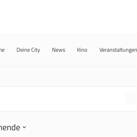
me
Deine City
News
Kino
Veranstaltunge
F
hende