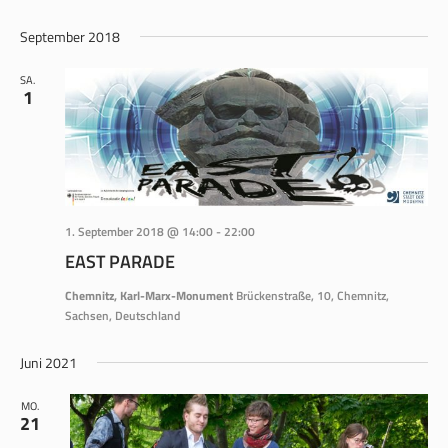
ANS
SUCHE
Datum
NAV
wählen.
September 2018
UND
ANSICH
SA.
1
NAVIGA
1. September 2018 @ 14:00
-
22:00
EAST PARADE
Chemnitz, Karl-Marx-Monument
Brückenstraße, 10, Chemnitz,
Sachsen, Deutschland
Juni 2021
MO.
21