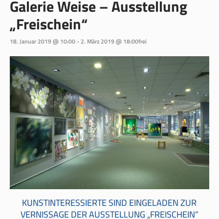
Galerie Weise – Ausstellung
„Freischein“
18. Januar 2019 @ 10:00
-
2. März 2019 @ 18:00
frei
KUNSTINTERESSIERTE SIND EINGELADEN ZUR
VERNISSAGE DER AUSSTELLUNG „FREISCHEIN“