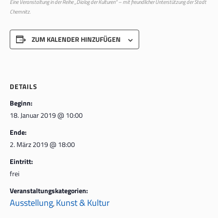
Eine Veranstaltung in der Reihe „Dialog der Kulturen“ – mit freundlicher Unterstützung der Stadt
Chemnitz.
ZUM KALENDER HINZUFÜGEN
DETAILS
Beginn:
18. Januar 2019 @ 10:00
Ende:
2. März 2019 @ 18:00
Eintritt:
frei
Veranstaltungskategorien:
Ausstellung
Kunst & Kultur
,