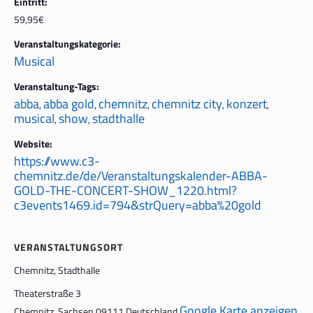
Eintritt:
59,95€
Veranstaltungskategorie:
Musical
Veranstaltung-Tags:
abba
abba gold
chemnitz
chemnitz city
konzert
,
,
,
,
,
musical
show
stadthalle
,
,
Website:
https://www.c3-
chemnitz.de/de/Veranstaltungskalender-ABBA-
GOLD-THE-CONCERT-SHOW_1220.html?
c3events1469.id=794&strQuery=abba%20gold
VERANSTALTUNGSORT
Chemnitz, Stadthalle
Theaterstraße 3
Google Karte anzeigen
Chemnitz
,
Sachsen
09111
Deutschland