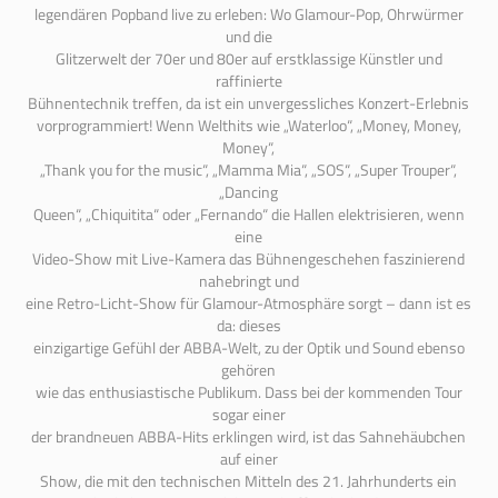
legendären Popband live zu erleben: Wo Glamour-Pop, Ohrwürmer
und die
Glitzerwelt der 70er und 80er auf erstklassige Künstler und
raffinierte
Bühnentechnik treffen, da ist ein unvergessliches Konzert-Erlebnis
vorprogrammiert! Wenn Welthits wie „Waterloo“, „Money, Money,
Money“,
„Thank you for the music“, „Mamma Mia“, „SOS“, „Super Trouper“,
„Dancing
Queen“, „Chiquitita“ oder „Fernando“ die Hallen elektrisieren, wenn
eine
Video-Show mit Live-Kamera das Bühnengeschehen faszinierend
nahebringt und
eine Retro-Licht-Show für Glamour-Atmosphäre sorgt – dann ist es
da: dieses
einzigartige Gefühl der ABBA-Welt, zu der Optik und Sound ebenso
gehören
wie das enthusiastische Publikum. Dass bei der kommenden Tour
sogar einer
der brandneuen ABBA-Hits erklingen wird, ist das Sahnehäubchen
auf einer
Show, die mit den technischen Mitteln des 21. Jahrhunderts ein