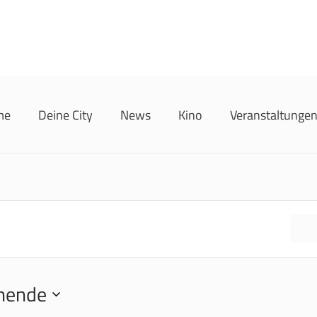
me
Deine City
News
Kino
Veranstaltunge
F
hende