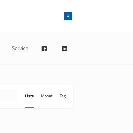
n
Service
VERANSTALTUNG
ANSICHTEN-
INDE
Liste
Monat
Tag
NAVIGATION