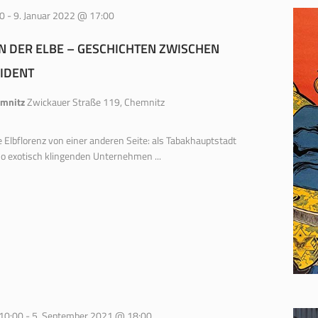
00
-
9. Januar 2022 @ 17:00
 DER ELBE – GESCHICHTEN ZWISCHEN
IDENT
emnitz
Zwickauer Straße 119, Chemnitz
e Elbflorenz von einer anderen Seite: als Tabakhauptstadt
so exotisch klingenden Unternehmen ...
10:00
-
5. September 2021 @ 18:00