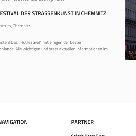
FESTIVAL DER STRASSENKUNST IN CHEMNITZ
ntrum, Chemnitz
ten! Das „Hutfestival“ mit einigen der besten
hlands. Alle wichtigen und stets aktuellen Informationen im
NAVIGATION
PARTNER
Galerie Roter Turm