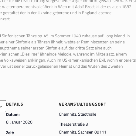
ss
der
für die Uraufführung vorgesehene Geiger ihr nicht gewachsen war. Ers
ige wie temperamentvolle Werk in Wien mit Adolf Brodski,
der
es auch 1882
z
gestaltet
der
in
der
Ukraine geborene und in England lebende
nzert.
 Sinfonischen Tänze op. 45 im Sommer 1940 zuhause auf Long Island. In
her einer Sinfonie als Tänzen ähnelt, webte er Reminiszenzen an seine
Hauptthema seiner ersten Sinfonie auf,
der
dritte Satz eine auch
rianischen „Dies irae“ ähnelnde Melodie, während im Mittelsatz, einem
e Volksweisen anklingen. Auch im US-amerikanischen Exil, wohin er bereits
Verlust seiner zurückgelassenen Heimat und das Wüten des Zweiten
DETAILS
VERANSTALTUNGSORT
Chemnitz, Stadthalle
Datum:
8. Januar 2020
Theaterstraße 3
Chemnitz
,
Sachsen
09111
Zeit: