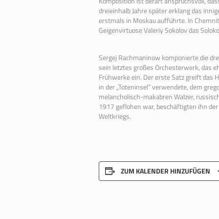
Komposition ist
der
art anspruchsvoll, da
dreieinhalb Jahre später erklang das inn
erstmals in Moskau aufführte. In
Chemnit
Geigenvirtuose Valeriy Sokolov das Soloko
Sergej Rachmaninow komponierte die drei
sein letztes großes Orchesterwerk, das e
Frühwerke ein.
Der
erste Satz greift das 
in
der
„Toteninsel“ verwendete, dem grego
melancholisch-makabren Walzer, russisch
1917 geflohen war, beschäftigten ihn
der
Weltkriegs.
ZUM KALENDER HINZUFÜGEN