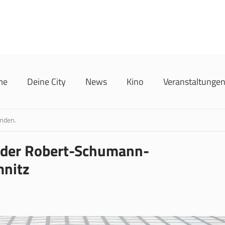
me
Deine City
News
Kino
Veranstaltunge
unden.
t der Robert-Schumann-
mnitz