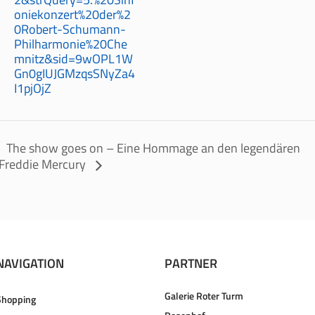
oniekonzert%20der%2
0Robert-Schumann-
Philharmonie%20Che
mnitz&sid=9wOPL1W
Gn0gIUJGMzqsSNyZa4
I1pjOjZ
The show goes on – Eine Hommage an den legendären
Freddie Mercury
NAVIGATION
PARTNER
Galerie Roter Turm
Shopping