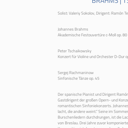
BRAHMS | 
Solist: Valeriy Sokolov, Dirigent: Ramón T
Johannes Brahms
Akademische Festouvertüre c-Moll op. 80
Peter Tschaikowsky
Konzert für Violine und Orchester D-Dur o
Sergej Rachmaninow
Sinfonische Tänze op. 45
Der
spanische Pianist und Dirigent Ramón T
Gastdirigent
der
großen Opern- und Konz
romantischen
Sinfoniekonzert
s. Johanne
lacht, die an
der
e weint.“ Seine im Sommer
Burschenlie
der
n durchdrungen, ist die La
von Breslau. Drei Jahre zuvor komponiert