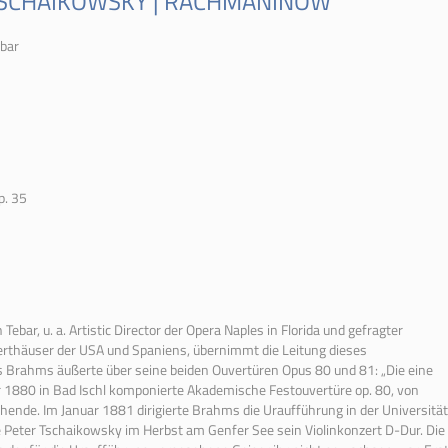
TSCHAIKOWSKY | RACHMANINOW
ebar
p. 35
ebar, u. a. Artistic Director
der
Opera Naples in Florida und gefragter
erthäuser
der
USA und Spaniens, übernimmt die Leitung dieses
s Brahms äußerte über seine beiden Ouvertüren Opus 80 und 81: „Die eine
 1880 in Bad Ischl komponierte Akademische Festouvertüre op. 80, von
chende. Im Januar 1881 dirigierte Brahms die Uraufführung in
der
Universität
e Peter Tschaikowsky im Herbst am Genfer See sein Violinkonzert D-Dur. Die