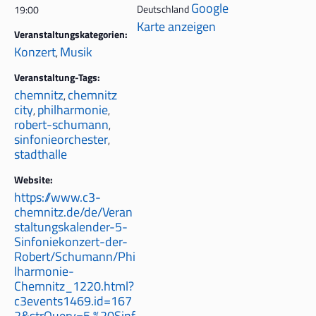
Google
Deutschland
19:00
Karte anzeigen
Veranstaltungskategorien:
Konzert
Musik
,
Veranstaltung-Tags:
chemnitz
chemnitz
,
city
philharmonie
,
,
robert-schumann
,
sinfonieorchester
,
stadthalle
Website:
https://www.c3-
chemnitz.de/de/Veran
staltungskalender-5-
Sinfoniekonzert-der-
Robert/Schumann/Phi
lharmonie-
Chemnitz_1220.html?
c3events1469.id=167
2&strQuery=5.%20Sinf