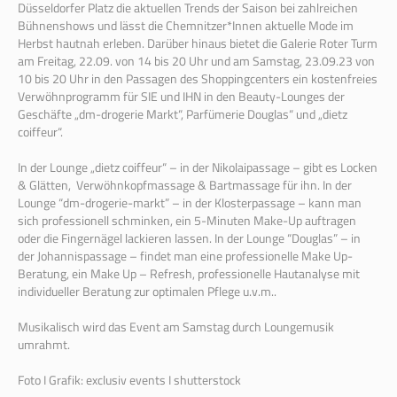
Düsseldorfer Platz die aktuellen Trends der Saison bei zahlreichen
Bühnenshows und lässt die Chemnitzer*Innen aktuelle Mode im
Herbst hautnah erleben. Darüber hinaus bietet die Galerie Roter Turm
am Freitag, 22.09. von 14 bis 20 Uhr und am Samstag, 23.09.23 von
10 bis 20 Uhr in den Passagen des Shoppingcenters ein kostenfreies
Verwöhnprogramm für SIE und IHN in den Beauty-Lounges der
Geschäfte „dm-drogerie Markt“, Parfümerie Douglas“ und „dietz
coiffeur“.
In der Lounge „dietz coiffeur“ – in der Nikolaipassage – gibt es Locken
& Glätten, Verwöhnkopfmassage & Bartmassage für ihn. In der
Lounge “dm-drogerie-markt” – in der Klosterpassage – kann man
sich professionell schminken, ein 5-Minuten Make-Up auftragen
oder die Fingernägel lackieren lassen. In der Lounge “Douglas” – in
der Johannispassage – findet man eine professionelle Make Up-
Beratung, ein Make Up – Refresh, professionelle Hautanalyse mit
individueller Beratung zur optimalen Pflege u.v.m..
Musikalisch wird das Event am Samstag durch Loungemusik
umrahmt.
Foto I Grafik: exclusiv events I shutterstock