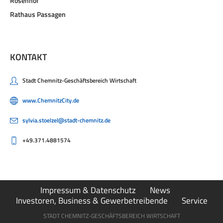
Rosenhof
Rathaus Passagen
KONTAKT
Stadt Chemnitz-Geschäftsbereich Wirtschaft
www.ChemnitzCity.de
sylvia.stoelzel@stadt-chemnitz.de
+49.371.4881574
Impressum & Datenschutz
News
Investoren, Business & Gewerbetreibende
Service
STADT CHEMNITZ-GESCHÄFTSBEREICH WIRTSCHAFT