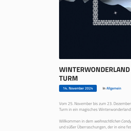
WINTERWONDERLAND „
TURM
14. November 2024
In
Allgemein
Vom 25. November bis zum 23. Dezember 2
Turm in ein magisches Winterwonderland
Willkommen in dem
weihnachtlichen Candy
und süßer Überraschungen, der in eine fes