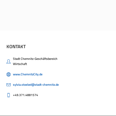
KONTAKT
Stadt Chemnitz-Geschäftsbereich
Wirtschaft
www.ChemnitzCity.de
sylvia.stoelzel@stadt-chemnitz.de
+49.371.4881574