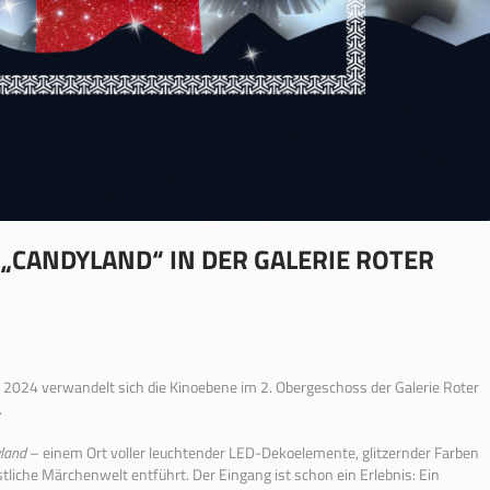
CANDYLAND“ IN DER GALERIE ROTER
024 verwandelt sich die Kinoebene im 2. Obergeschoss der Galerie Roter
.
land
– einem Ort voller leuchtender LED-Dekoelemente, glitzernder Farben
tliche Märchenwelt entführt. Der Eingang ist schon ein Erlebnis: Ein