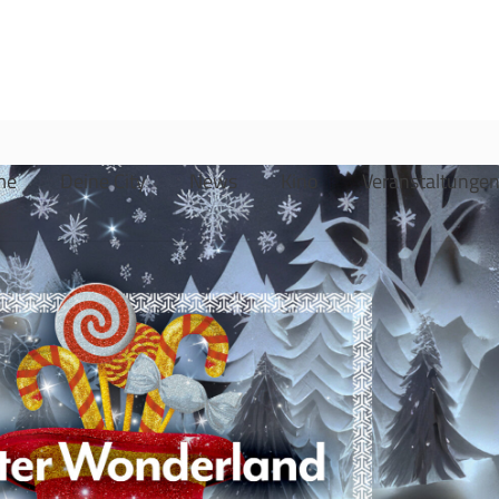
me
Deine City
News
Kino
Veranstaltunge