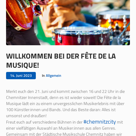
WILLKOMMEN BEI DER FÊTE DE LA
MUSIQUE!
14. Juni 2023
In
Allgemein
Merkt euch den 21. Juni und kommt zwischen 16 und 22 Uhr in die
Chemnitzer Innenstadt, denn es ist wieder soweit! Die Fête de la
Musique lädt ein zu einem unvergesslichen Musikerlebnis mit über
100 Künstler:innen und Bands. Und das Beste daran: Alles ist
umsonst und draußen!
#chemnitzcity
Freut euch auf verschiedene Bühnen in der
mit
einer vielfältigen Auswahl an Musiker:innen aus allen Genres.
Gemeinsam mit der
Städtische Musikschule Chemnitz
haben wir