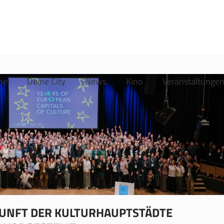
me
Deine City
News
Kino
Veranstaltunge
KUNFT DER KULTURHAUPTSTÄDTE