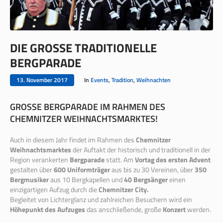
DIE GROSSE TRADITIONELLE B
ERGPARADE
13. November 2017
In
Events
,
Tradition
,
Weihnachten
GROSSE BERGPARADE IM RAHMEN DES C
HEMNITZER WEIHNACHTSMARKTES!
Auch in diesem Jahr findet im Rahmen des
Chemnitzer
Weihnachtsmarktes
der Auftakt der historisch und traditionell in der
Region verankerten
Bergparade
statt. Am
Vortag des ersten Advent
gestalten über
600 Uniformträger
aus bis zu 30 Vereinen, über
350
Bergmusiker
aus 10 Bergkapellen und
40 Bergsänger
einen
einzigartigen Aufzug durch die
Chemnitzer City.
Begleitet von Lichterglanz und zahlreichen Besuchern wird ein
Höhepunkt des Aufzuges
das anschließende, große
Konzert
werden.