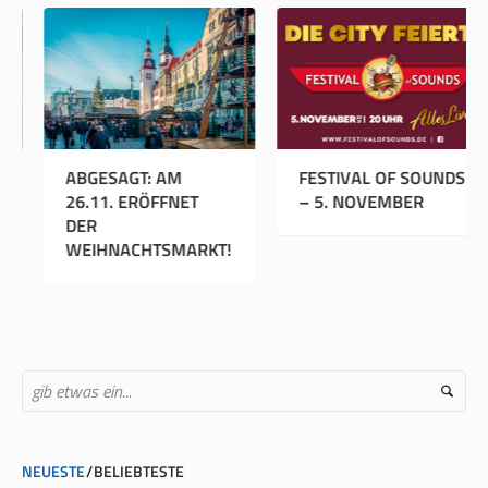
EUE CORONA-
ABGESAGT: AM
FEST
CHUTZVERORDNUNG
26.11. ERÖFFNET
– 5.
R SACHSEN
DER
WEIHNACHTSMARKT!
NEUESTE
BELIEBTESTE