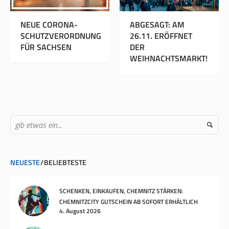
INNSPIEL
NEUE CORONA-
ABGESAGT: A
HAUS
SCHUTZVERORDNUNG
26.11. ERÖFFN
UND IM
FÜR SACHSEN
DER
WEIHNACHTSM
NEUESTE
BELIEBTESTE
SCHENKEN, EINKAUFEN, CHEMNITZ STÄRKEN:
CHEMNITZCITY GUTSCHEIN AB SOFORT ERHÄLTLICH
4. August 2026