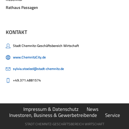
Rosenhof
Rathaus Passagen
KONTAKT
Stadt Chemnitz-Geschäftsbereich Wirtschaft
www.ChemnitzCity.de
sylvia.stoelzel@stadt-chemnitz.de
+49.371.4881574
Impressum & Datenschutz
News
Investoren, Business & Gewerbetreibende
Service
STADT CHEMNITZ-GESCHÄFTSBEREICH WIRTSCHAFT