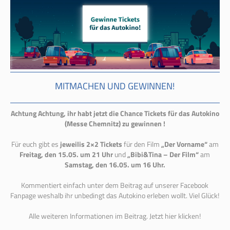
MITMACHEN UND GEWINNEN!
Achtung Achtung, ihr habt jetzt die Chance Tickets für das Autokino
(Messe Chemnitz) zu gewinnen
!
Für euch gibt es
jeweilis 2×2 Tickets
für den Film
„Der Vorname“
am
Freitag, den 15.05. um 21 Uhr
und
„Bibi&Tina – Der Film“
am
Samstag, den 16.05. um 16 Uhr.
Kommentiert einfach unter dem Beitrag auf unserer Facebook
Fanpage weshalb ihr unbedingt das Autokino erleben wollt. Viel Glück!
Alle weiteren Informationen im Beitrag. Jetzt hier klicken!