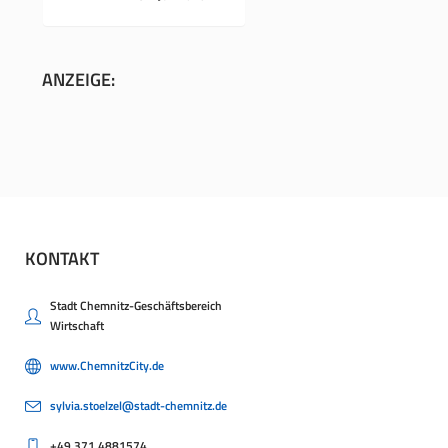
ANZEIGE:
KONTAKT
Stadt Chemnitz-Geschäftsbereich
Wirtschaft
www.ChemnitzCity.de
sylvia.stoelzel@stadt-chemnitz.de
+49.371.4881574