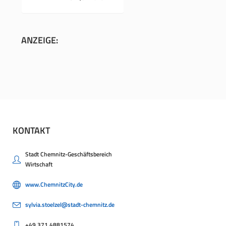
ANZEIGE:
KONTAKT
Stadt Chemnitz-Geschäftsbereich
Wirtschaft
www.ChemnitzCity.de
sylvia.stoelzel@stadt-chemnitz.de
+49.371.4881574