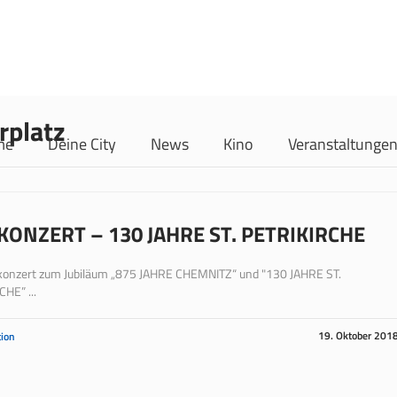
rplatz
me
Deine City
News
Kino
Veranstaltunge
KONZERT – 130 JAHRE ST. PETRIKIRCHE
konzert zum Jubiläum „875 JAHRE CHEMNITZ“ und "130 JAHRE ST.
HE” ...
19. Oktober 201
ion