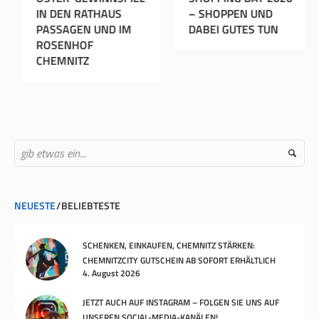
STARTET AM
IN DEN RATHAUS
– SHOPP
NI
PASSAGEN UND IM
DABEI G
ROSENHOF
CHEMNITZ
NEUESTE
BELIEBTESTE
SCHENKEN, EINKAUFEN, CHEMNITZ STÄRKEN:
CHEMNITZCITY GUTSCHEIN AB SOFORT ERHÄLTLICH
4. August 2026
JETZT AUCH AUF INSTAGRAM – FOLGEN SIE UNS AUF
UNSEREN SOCIAL-MEDIA-KANÄLEN!