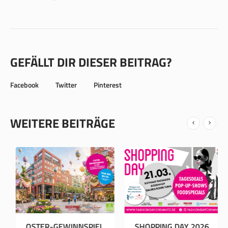
GEFÄLLT DIR DIESER BEITRAG?
Facebook
Twitter
Pinterest
WEITERE BEITRÄGE
JAZZ & FRIENDS
OSTER-GEWINNSPIEL
SHOPPIN