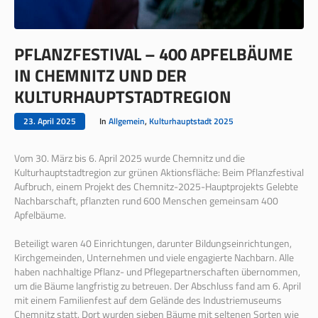
PFLANZFESTIVAL – 400 APFELBÄUME
IN CHEMNITZ UND DER
KULTURHAUPTSTADTREGION
23. April 2025
In
Allgemein
,
Kulturhauptstadt 2025
Vom 30. März bis 6. April 2025 wurde Chemnitz und die
Kulturhauptstadtregion zur grünen Aktionsfläche: Beim Pflanzfestival
Aufbruch, einem Projekt des Chemnitz-2025-Hauptprojekts Gelebte
Nachbarschaft, pflanzten rund 600 Menschen gemeinsam 400
Apfelbäume.
Beteiligt waren 40 Einrichtungen, darunter Bildungseinrichtungen,
Kirchgemeinden, Unternehmen und viele engagierte Nachbarn. Alle
haben nachhaltige Pflanz- und Pflegepartnerschaften übernommen,
um die Bäume langfristig zu betreuen. Der Abschluss fand am 6. April
mit einem Familienfest auf dem Gelände des Industriemuseums
Chemnitz statt. Dort wurden sieben Bäume mit seltenen Sorten wie