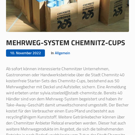
MEHRWEG-SYSTEM CHEMNITZ-CUPS
10. November 2022
In
Allgemein
Ab sofort können interessierte Chemnitzer Unternehmen,
Gastronomen oder Handwerksbetriebe über die Stadt Chemnitz 40
kostenfreie Starter-Sets des Chemnitz-Cups, bestehend aus 50
Mehrwegbecher mit Deckel und Aufsteller, sichern. Eine Anmeldung
wird erbeten unter sylvia.stoelzel@stadt-chemnitz.de. Bereits 40
Händler sind von dem Mehrweg-System begeistert und haben ihr
Take-Away-Geschäft damit umweltschonend umgestellt. Der Becher
kostet für den Verbraucher einen Euro Pfand und besteht aus
recyclingfähigem Kunststoff. Weitere Getränkebecher können über
den Chemnitzer Anbieter Relocal erworben werden. Dieser hat auch
weitere Mehrwegprodukte im Angebot, die sich die teilnehmenden
Betriebe je nach Bedarf unabhängig vom Zutun der Stadt Chemnitz