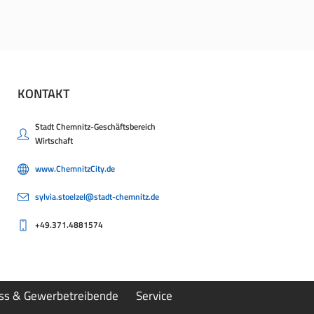
KONTAKT
Stadt Chemnitz-Geschäftsbereich
Wirtschaft
www.ChemnitzCity.de
sylvia.stoelzel@stadt-chemnitz.de
+49.371.4881574
ess & Gewerbetreibende
Service