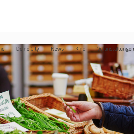
me
Deine City
News
Kino
Veranstaltunge