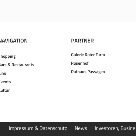
NAVIGATION
PARTNER
Galerie Roter Turm
Shopping
Rosenhof
Bars & Restaurants
Rathaus Passagen
Kino
Events
Kultur
Impressum & Datenschutz
News
Investoren, Busin