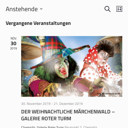
SUCHE
VERANS
VER
Anstehende
LI
ANS
SUCHE
Datum
NAV
Vergangene Veranstaltungen
wählen.
UND
ANSICH
NOV.
NAVIGA
30
2019
30. November 2019
-
21. Dezember 2019
DER WEIHNACHTLICHE MÄRCHENWALD –
GALERIE ROTER TURM
Chemnitz, Galerie Roter Turm
Neumarkt 2, Chemnitz