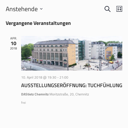
SUCHE
VERANS
VER
Anstehende
LI
ANS
SUCHE
Datum
NAV
Vergangene Veranstaltungen
wählen.
UND
ANSICH
APR.
NAVIGA
10
2018
10. April 2018 @ 19:30
-
21:00
AUSSTELLUNGSERÖFFNUNG: TUCHFÜHLUNG
DAStietz Chemnitz
Moritzstraße, 20, Chemnitz
frei