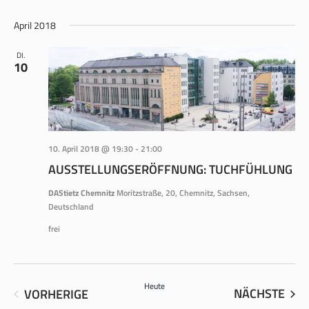
ANS
SUCHE
Datum
NAV
wählen.
April 2018
UND
ANSICH
DI.
10
NAVIGA
10. April 2018 @ 19:30
-
21:00
AUSSTELLUNGSERÖFFNUNG: TUCHFÜHLUNG
DAStietz Chemnitz
Moritzstraße, 20, Chemnitz, Sachsen,
Deutschland
frei
Heute
VER
VERANSTALTUNGEN
NÄCHSTE
VORHERIGE