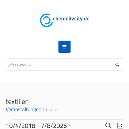
textilien
Veranstaltungen
textilien
VERANSTALTUNGEN
SUCHE
VERANS
VER
10/4/2018
 - 
7/8/2026
LI