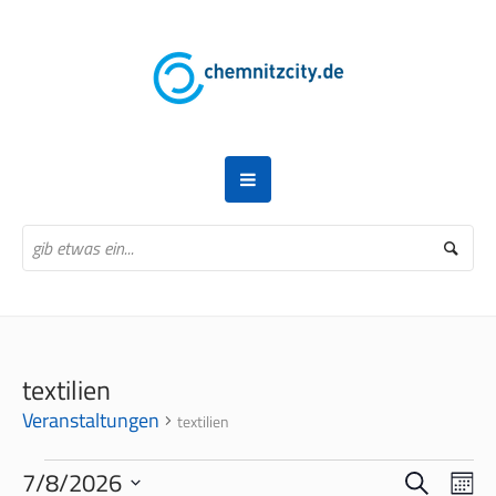
textilien
Veranstaltungen
textilien
VERANSTALTUNGEN
SUCHE
VERANS
VER
7/8/2026
MO