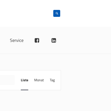
n
Service
VERANSTALTUNG
ANSICHTEN-
INDE
Liste
Monat
Tag
NAVIGATION