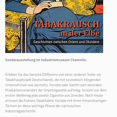
Sonderausstellung im Industriemuseum Chemnitz.
Erleben Sie das barocke Elbflorenz von einer anderen Seite: als
Tabakhauptstadt Deutschlands, die mit so exotisch klingenden
Unternehmen wie Jasmatzi, Yenidze oder Xanthi zum zentralen
Produktionsstandort der Orientzigarette aufstieg. So kam vor dem
ersten Weltkrieg jede zweite Zigarette aus Dresden. Noch heute
erinnert die frühere Tabakfabrik Yenidze mit ihren minarettartigen
Türmen an diese wichtige Phase der sächsischen
Industriegeschichte.