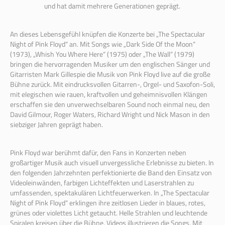
und hat damit mehrere Generationen geprägt.
An dieses Lebensgefühl knüpfen die Konzerte bei „The Spectacular
Night of Pink
Floyd
“ an. Mit Songs wie „Dark Side Of the Moon“
(1973), „Whish You Where Here“ (1975) oder „The Wall“ (1979)
bringen die hervorragenden Musiker um den englischen Sänger und
Gitarristen Mark Gillespie die Musik von Pink
Floyd
live auf die große
Bühne zurück. Mit eindrucksvollen Gitarren-, Orgel- und Saxofon-Soli,
mit elegischen wie rauen, kraftvollen und geheimnisvollen Klängen
erschaffen sie den unverwechselbaren Sound noch einmal neu, den
David Gilmour, Roger Waters, Richard Wright und Nick Mason in den
siebziger Jahren geprägt haben.
Pink
Floyd
war berühmt dafür, den Fans in Konzerten neben
großartiger Musik auch visuell unvergessliche Erlebnisse zu bieten. In
den folgenden Jahrzehnten perfektionierte die Band den Einsatz von
Videoleinwänden, farbigen Lichteffekten und Laserstrahlen zu
umfassenden, spektakulären Lichtfeuerwerken. In „The Spectacular
Night of Pink
Floyd
“ erklingen ihre zeitlosen Lieder in blaues, rotes,
grünes oder violettes Licht getaucht. Helle Strahlen und leuchtende
Spiralen kreisen über die Bühne, Videos illustrieren die Songs. Mit