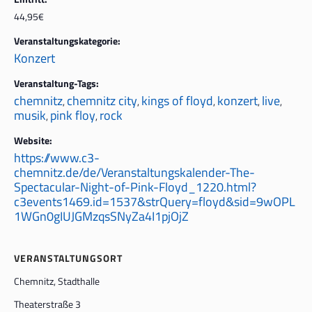
44,95€
Veranstaltungskategorie:
Konzert
Veranstaltung-Tags:
chemnitz
chemnitz city
kings of floyd
konzert
live
,
,
,
,
,
musik
pink floy
rock
,
,
Website:
https://www.c3-
chemnitz.de/de/Veranstaltungskalender-The-
Spectacular-Night-of-Pink-Floyd_1220.html?
c3events1469.id=1537&strQuery=floyd&sid=9wOPL
1WGn0gIUJGMzqsSNyZa4I1pjOjZ
VERANSTALTUNGSORT
Chemnitz, Stadthalle
Theaterstraße 3