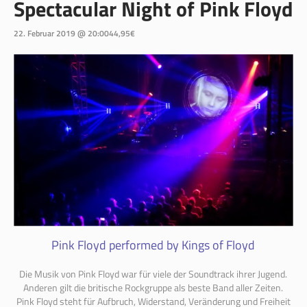
Spectacular Night of Pink Floyd
22. Februar 2019 @ 20:00
44,95€
Pink Floyd performed by Kings of Floyd
Die Musik von Pink
Floyd
war für viele der Soundtrack ihrer Jugend.
Anderen gilt die britische Rockgruppe als beste Band aller Zeiten.
Pink
Floyd
steht für Aufbruch, Widerstand, Veränderung und Freiheit