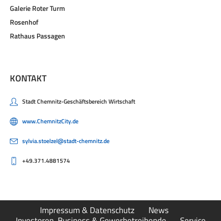
Galerie Roter Turm
Rosenhof
Rathaus Passagen
KONTAKT
Stadt Chemnitz-Geschäftsbereich Wirtschaft
www.ChemnitzCity.de
sylvia.stoelzel@stadt-chemnitz.de
+49.371.4881574
Impressum & Datenschutz
News
Investoren, Business & Gewerbetreibende
Service