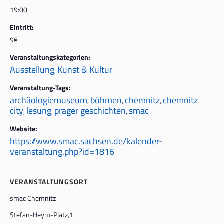
19:00
Eintritt:
9€
Veranstaltungskategorien:
Ausstellung
Kunst & Kultur
,
Veranstaltung-Tags:
archäologiemuseum
böhmen
chemnitz
chemnitz
,
,
,
city
lesung
prager geschichten
smac
,
,
,
Website:
https://www.smac.sachsen.de/kalender-
veranstaltung.php?id=1816
VERANSTALTUNGSORT
smac Chemnitz
Stefan-Heym-Platz,1