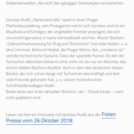
Gedankenwelten, die nicht den gängigen Stereotypen entsprechen.
Jaroslav Rudiš „Nationalstraße“ spielt in einer Prager
Plattenbausiedlung, sein Protagonist nennt sich Vandam und ist ein
Maulheld und Schläger, der ungeliebte Fremde verprügelt, die sich
unvorsichtigerweise in seine Vorstadtwelt verirren. Martin Beckers
„Gebrauchsanweisung für Prag und Tschechien“ hat viele Helden, u. a.
Jára Cimrman, Bohumil Hrabal, die Prager Metro, den „smažený sýr“
und die tschechische Sprache. Dass der spezielle Humor, für den die
Tschechen allerorten bekannt sind, mehr ist als nur ein Klischee, das
wird in beiden Büchern deutlich. Auch in dem des deutschen Autors
Becker, der sich schon lange mit Tschechien beschäftigt und dort
viele Freunde gefunden hat, u. a. seinen tschechischen
Schriftstellerkollegen Rudiš.
Beide lesen aus ihren aktuellen Büchern, die – Stand: heute – noch
nicht publiziert sind..
Freien
Lesen sie hier ein Interview mit Jaroslav Rudiš aus der
Presse vom 26.Oktober 2018
.