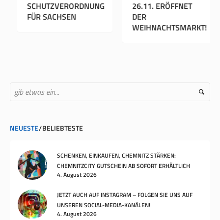
IN DEN RATHAUS
SCHUTZVERORDNUNG
26.
PASSAGEN UND IM
FÜR SACHSEN
DE
ROSENHOF
WE
CHEMNITZ
NEUESTE
BELIEBTESTE
SCHENKEN, EINKAUFEN, CHEMNITZ STÄRKEN:
CHEMNITZCITY GUTSCHEIN AB SOFORT ERHÄLTLICH
4. August 2026
JETZT AUCH AUF INSTAGRAM – FOLGEN SIE UNS AUF
UNSEREN SOCIAL-MEDIA-KANÄLEN!