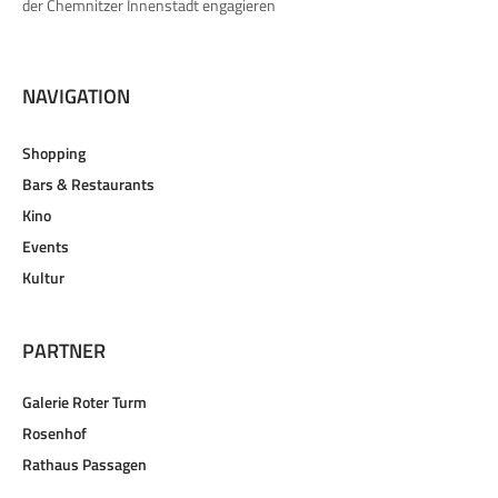
Akteure, die sich gemeinsam für die Belebung und Weiterentwicklung
der Chemnitzer Innenstadt engagieren
NAVIGATION
Shopping
Bars & Restaurants
Kino
Events
Kultur
PARTNER
Galerie Roter Turm
Rosenhof
Rathaus Passagen