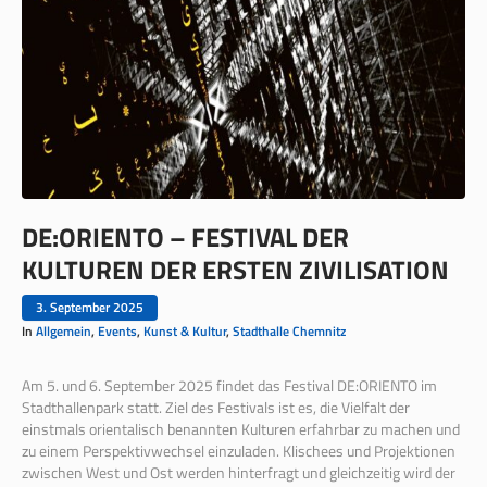
DE:ORIENTO – FESTIVAL DER
KULTUREN DER ERSTEN ZIVILISATION
3. September 2025
In
Allgemein
,
Events
,
Kunst & Kultur
,
Stadthalle Chemnitz
Am 5. und 6. September 2025 findet das Festival DE:ORIENTO im
Stadthallenpark statt. Ziel des Festivals ist es, die Vielfalt der
einstmals orientalisch benannten Kulturen erfahrbar zu machen und
zu einem Perspektivwechsel einzuladen. Klischees und Projektionen
zwischen West und Ost werden hinterfragt und gleichzeitig wird der