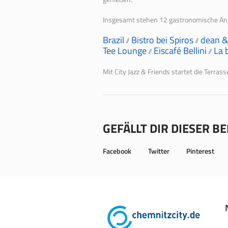
Insgesamt stehen 12 gastronomische Ange
Brazil
Bistro bei Spiros
dean &
//
//
Tee Lounge
Eiscafé Bellini
La 
//
//
Mit City Jazz & Friends startet die Terras
GEFÄLLT DIR DIESER B
Facebook
Twitter
Pinterest