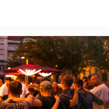
me
Deine City
News
Kino
Veranstaltunge