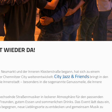
ST WIEDER DA!
 Neumarkt und der Inneren Klosterstraße begann, hat sich zu einem
City Jazz & Friends
r Chemnitzer City weiterentwickelt:
bringt in den
ie Innenstadt – besonders in die sogenannte Genussmeile, die Innere
wechselnde Straßenmusiker in lockerer Atmosphäre für den passenden
reunden, gutem Essen und sommerlichen Drinks. Das Event lädt dazu ein,
zu begegnen, neue Lieblingsorte zu entdecken und gemeinsam Musik zu