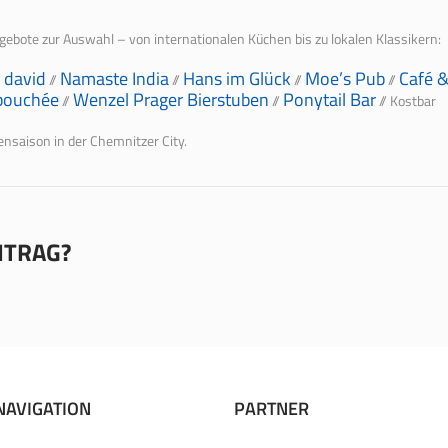
bote zur Auswahl – von internationalen Küchen bis zu lokalen Klassikern:
 david
Namaste India
Hans im Glück
Moe’s Pub
Café 
//
//
//
//
bouchée
Wenzel Prager Bierstuben
Ponytail Bar
//
//
// Kostbar
sensaison in der Chemnitzer City.
EITRAG?
NAVIGATION
PARTNER