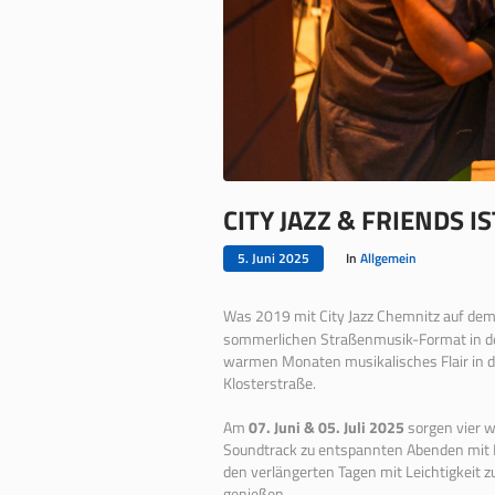
CITY JAZZ & FRIENDS I
5. Juni 2025
In
Allgemein
Was 2019 mit City Jazz Chemnitz auf dem
sommerlichen Straßenmusik-Format in de
warmen Monaten musikalisches Flair in d
Klosterstraße.
Am
07. Juni & 05. Juli 2025
sorgen vier 
Soundtrack zu entspannten Abenden mit F
den verlängerten Tagen mit Leichtigkeit 
genießen.