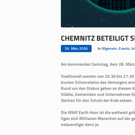
CHEMNITZ BETEILIGT 
26. März 2026
In
Allgemein
,
Events
,
In
Am kommenden Samstag, dem 28. März, be
Traditionell werden von 20.30 bis 21.3
bunten Schornsteins des Versor­gers ein
Rund um den Globus gehen an die­sem A
Städte, Gemeinden und Unternehmen für
Zeichen für den Schutz der Erde setzen.
Die WWF Earth Hour ist die weltweit grö
ligen sich Millionen Menschen auf der g
notwendi­ger denn je.