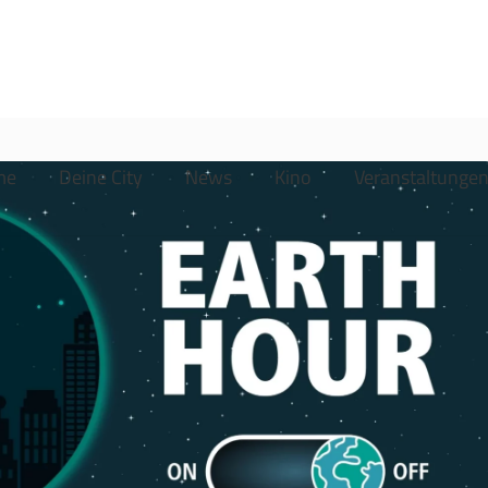
me
Deine City
News
Kino
Veranstaltunge