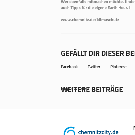
Wer ebenfalls mitmachen möchte, fin­d
auch Tipps für die eigene Earth Hour. 
www.chemnitz.de/klimaschutz
GEFÄLLT DIR DIESER B
Facebook
Twitter
Pinterest
WEITERE BEITRÄGE
No posts found