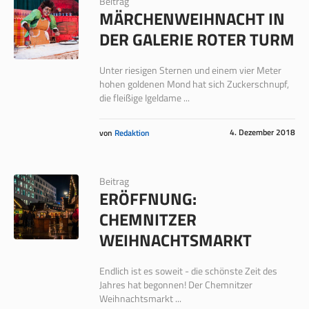
Beitrag
MÄRCHENWEIHNACHT IN
DER GALERIE ROTER TURM
Unter riesigen Sternen und einem vier Meter
hohen goldenen Mond hat sich Zuckerschnupf,
die fleißige Igeldame ...
4. Dezember 2018
von
Redaktion
Beitrag
ERÖFFNUNG:
CHEMNITZER
WEIHNACHTSMARKT
Endlich ist es soweit - die schönste Zeit des
Jahres hat begonnen! Der Chemnitzer
Weihnachtsmarkt ...