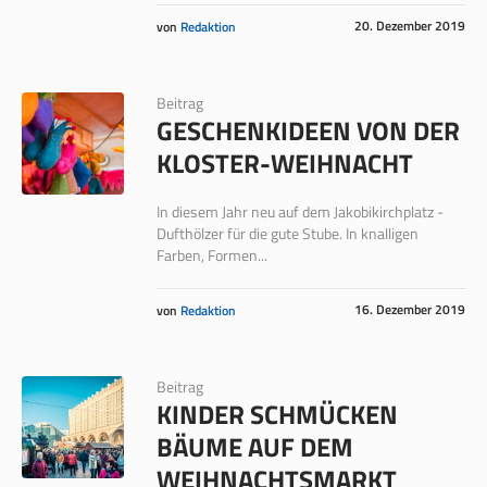
20. Dezember 2019
von
Redaktion
Beitrag
GESCHENKIDEEN VON DER
KLOSTER-WEIHNACHT
In diesem Jahr neu auf dem Jakobikirchplatz -
Dufthölzer für die gute Stube. In knalligen
Farben, Formen...
16. Dezember 2019
von
Redaktion
Beitrag
KINDER SCHMÜCKEN
BÄUME AUF DEM
WEIHNACHTSMARKT