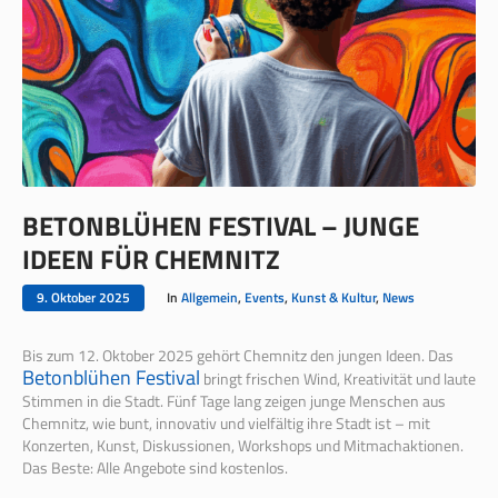
BETONBLÜHEN FESTIVAL – JUNGE
IDEEN FÜR CHEMNITZ
9. Oktober 2025
In
Allgemein
,
Events
,
Kunst & Kultur
,
News
Bis zum
12. Oktober 2025 gehört Chemnitz den jungen Ideen. Das
Betonblühen Festival
bringt frischen Wind, Kreativität und laute
Stimmen in die Stadt. Fünf Tage lang zeigen junge Menschen aus
Chemnitz, wie bunt, innovativ und vielfältig ihre Stadt ist – mit
Konzerten, Kunst, Diskussionen, Workshops und Mitmachaktionen.
Das Beste: Alle Angebote sind kostenlos.