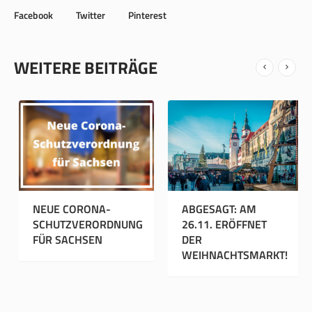
Facebook
Twitter
Pinterest
WEITERE BEITRÄGE
R-GEWINNSPIEL
NEUE CORONA-
ABGESA
EN RATHAUS
SCHUTZVERORDNUNG
26.11. 
AGEN UND IM
FÜR SACHSEN
DER
ENHOF
WEIHNA
NITZ