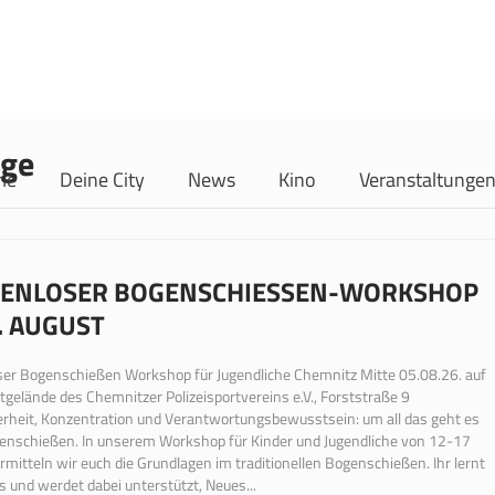
rge
me
Deine City
News
Kino
Veranstaltunge
ENLOSER BOGENSCHIESSEN-WORKSHOP A
 AUGUST
ser Bogenschießen Workshop für Jugendliche Chemnitz Mitte 05.08.26. auf
gelände des Chemnitzer Polizeisportvereins e.V., Forststraße 9
erheit, Konzentration und Verantwortungsbewusstsein: um all das geht es
enschießen. In unserem Workshop für Kinder und Jugendliche von 12-17
rmitteln wir euch die Grundlagen im traditionellen Bogenschießen. Ihr lernt
cs und werdet dabei unterstützt, Neues...