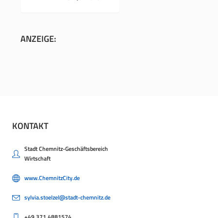
ANZEIGE:
KONTAKT
Stadt Chemnitz-Geschäftsbereich
Wirtschaft
www.ChemnitzCity.de
sylvia.stoelzel@stadt-chemnitz.de
+49.371.4881574