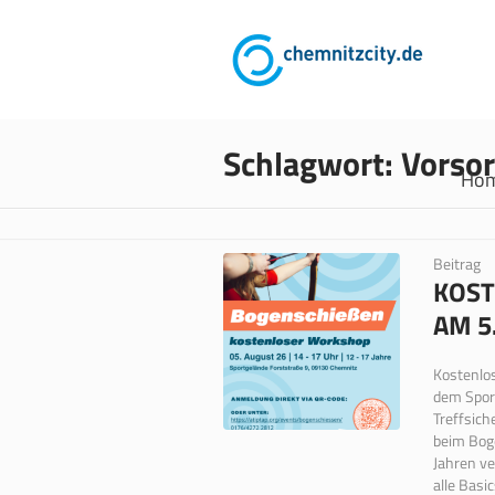
Schlagwort:
Vorso
Ho
Beitrag
KOST
M 5.
Kostenlo
dem Sport
Treffsich
beim Bog
Jahren ve
alle Basi