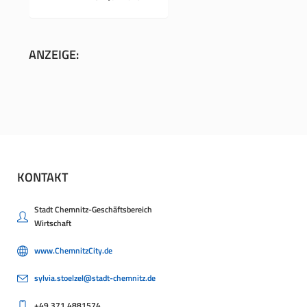
ANZEIGE:
KONTAKT
Stadt Chemnitz-Geschäftsbereich
Wirtschaft
www.ChemnitzCity.de
sylvia.stoelzel@stadt-chemnitz.de
+49.371.4881574