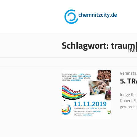
Schlagwort:
traum
Ho
Veransta
5. T
Junge Kü
Robert-S
gewordene