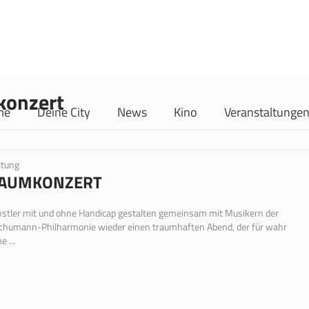
konzert
me
Deine City
News
Kino
Veranstaltunge
ltung
RAUMKONZERT
nstler mit und ohne Handicap gestalten gemeinsam mit Musikern der
chumann-Philharmonie wieder einen traumhaften Abend, der für wahr
 ...