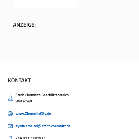
ANZEIGE:
KONTAKT
Stadt Chemnitz-Geschäftsbereich
Wirtschaft
www.ChemnitzCity.de
sylvia.stoelzel@stadt-chemnitz.de
+49.371.4881574