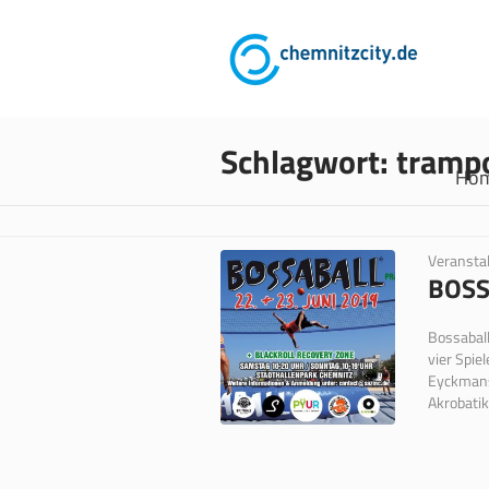
Schlagwort:
tramp
Ho
Veransta
BOSS
Bossaball
vier Spie
Eyckmans 
Akrobatik. 