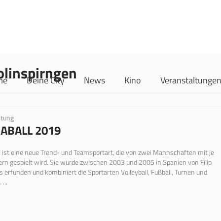
olinspirngen
me
Deine City
News
Kino
Veranstaltunge
ltung
ABALL 2019
 ist eine neue Trend- und Teamsportart, die von zwei Mannschaften mit je
lern gespielt wird. Sie wurde zwischen 2003 und 2005 in Spanien von Filip
erfunden und kombiniert die Sportarten Volleyball, Fußball, Turnen und
...