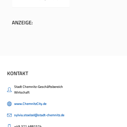
ANZEIGE:
KONTAKT
Stadt Chemnitz-Geschäftsbereich
Wirtschaft
www.ChemnitzCity.de
sylvia.stoelzel@stadt-chemnitz.de
+49.371.4881574