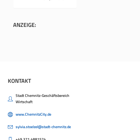
ANZEIGE:
KONTAKT
Stadt Chemnitz-Geschäftsbereich
Wirtschaft
www.ChemnitzCity.de
sylvia.stoelzel@stadt-chemnitz.de
+49.371.4881574